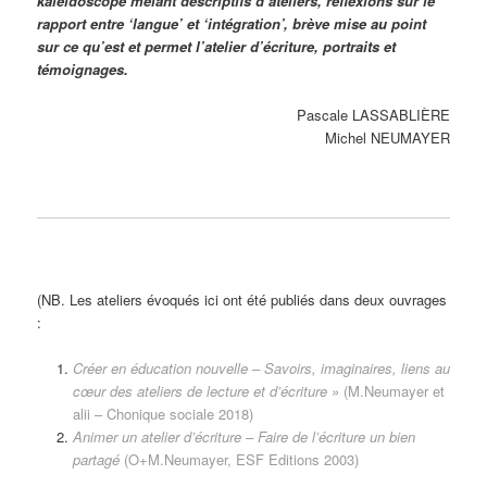
kaléidoscope mêlant descriptifs d’ateliers, réflexions sur le
rapport entre ‘langue’ et ‘intégration’, brève mise au point
sur ce qu’est et permet l’atelier d’écriture, portraits et
témoignages.
Pascale LASSABLIÈRE
Michel NEUMAYER
(NB. Les ateliers évoqués ici ont été publiés dans deux ouvrages
:
Créer en éducation nouvelle – Savoirs, imaginaires, liens au
cœur des ateliers de lecture et d’écriture »
(M.Neumayer et
alii – Chonique sociale 2018)
Animer un atelier d’écriture – Faire de l’écriture un bien
partagé
(O+M.Neumayer, ESF Editions 2003)