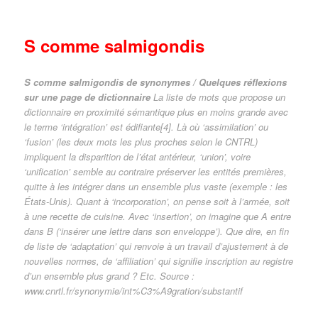
S comme salmigondis
S comme salmigondis de synonymes / Quelques réflexions
sur une page de dictionnaire
La liste de mots que propose un
dictionnaire en proximité sémantique plus en moins grande avec
le terme ‘intégration’ est édifiante
[4]
. Là où ‘assimilation’ ou
‘fusion’ (les deux mots les plus proches selon le CNTRL)
impliquent la disparition de l’état antérieur, ‘union’, voire
‘unification’ semble au contraire préserver les entités premières,
quitte à les intégrer dans un ensemble plus vaste (exemple : les
États-Unis). Quant à ‘incorporation’, on pense soit à l’armée, soit
à une recette de cuisine. Avec ‘insertion’, on imagine que A entre
dans B (‘insérer une lettre dans son enveloppe’). Que dire, en fin
de liste de ‘adaptation’ qui renvoie à un travail d’ajustement à de
nouvelles normes, de ‘affiliation’ qui signifie inscription au registre
d’un ensemble plus grand ? Etc. Source :
www.cnrtl.fr/synonymie/int%C3%A9gration/substantif