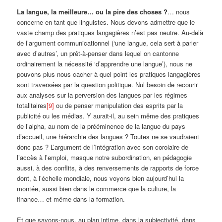
La langue, la meilleure… ou la pire des choses ?
… nous
concerne en tant que linguistes. Nous devons admettre que le
vaste champ des pratiques langagières n’est pas neutre. Au-delà
de l’argument communicationnel (‘une langue, cela sert à parler
avec d’autres’, un prêt-à-penser dans lequel on cantonne
ordinairement la nécessité ‘d’apprendre une langue’), nous ne
pouvons plus nous cacher à quel point les pratiques langagières
sont traversées par la question politique. Nul besoin de recourir
aux analyses sur la perversion des langues par les régimes
totalitaires
[9]
ou de penser manipulation des esprits par la
publicité ou les médias. Y aurait-il, au sein même des pratiques
de l’alpha, au nom de la prééminence de la langue du pays
d’accueil, une hiérarchie des langues ? Toutes ne se vaudraient
donc pas ? L’argument de l’intégration avec son corolaire de
l’accès à l’emploi, masque notre subordination, en pédagogie
aussi, à des conflits, à des renversements de rapports de force
dont, à l’échelle mondiale, nous voyons bien aujourd’hui la
montée, aussi bien dans le commerce que la culture, la
finance… et même dans la formation.
Et que savons-nous, au plan intime, dans la subjectivité, dans