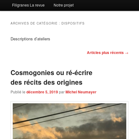
Filigranes La revue
Notre projet
ARCHIVES DE CATÉGORIE :
DISPOSITIFS
Descriptions d’ateliers
Navigation
Articles plus récents
→
des
articles
Cosmogonies ou ré-écrire
des récits des origines
Publié le
décembre 5, 2019
par
Michel Neumayer