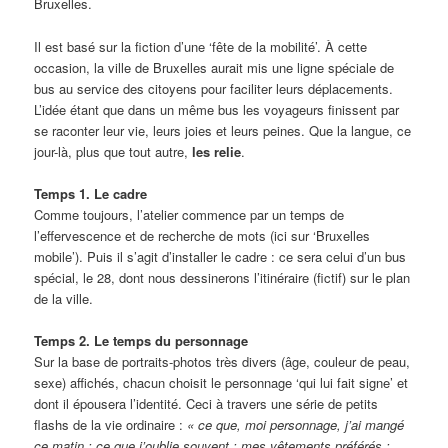
Bruxelles.
Il est basé sur la fiction d’une ‘fête de la mobilité’. À cette
occasion, la ville de Bruxelles aurait mis une ligne spéciale de
bus au service des citoyens pour faciliter leurs déplacements.
L’idée étant que dans un même bus les voyageurs finissent par
se raconter leur vie, leurs joies et leurs peines. Que la langue, ce
jour-là, plus que tout autre,
les relie
.
Temps 1.
Le cadre
Comme toujours, l’atelier commence par un temps de
l’effervescence et de recherche de mots (ici sur ‘Bruxelles
mobile’). Puis il s’agit d’installer le cadre : ce sera celui d’un bus
spécial, le 28, dont nous dessinerons l’itinéraire (fictif) sur le plan
de la ville.
Temps 2.
Le temps du personnage
Sur la base de portraits-photos très divers (âge, couleur de peau,
sexe) affichés, chacun choisit le personnage ‘qui lui fait signe’ et
dont il épousera l’identité. Ceci à travers une série de petits
flashs de la vie ordinaire :
« ce que, moi personnage, j’ai mangé
ce matin ; ce que j’oublie souvent ; mes vêtements préférés ;