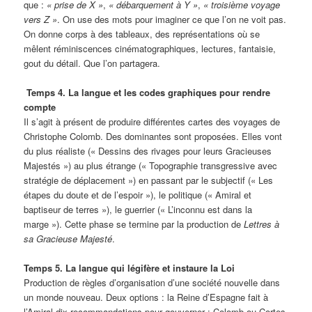
que :
« prise de X »
,
« débarquement à Y »
,
« troisième voyage
vers Z »
. On use des mots pour imaginer ce que l’on ne voit pas.
On donne corps à des tableaux, des représentations où se
mêlent réminiscences cinématographiques, lectures, fantaisie,
gout du détail. Que l’on partagera.
Temps 4.
La langue et les codes graphiques pour rendre
compte
Il s’agit à présent de produire différentes cartes des voyages de
Christophe Colomb. Des dominantes sont proposées. Elles vont
du plus réaliste (« Dessins des rivages pour leurs Gracieuses
Majestés ») au plus étrange (« Topographie transgressive avec
stratégie de déplacement ») en passant par le subjectif (« Les
étapes du doute et de l’espoir »), le politique (« Amiral et
baptiseur de terres »), le guerrier (« L’inconnu est dans la
marge »). Cette phase se termine par la production de
Lettres à
sa Gracieuse Majesté
.
Temps 5.
La langue qui légifère et instaure la Loi
Production de règles d’organisation d’une société nouvelle dans
un monde nouveau. Deux options : la Reine d’Espagne fait à
l’Amiral dix recommandations pour gouverner ; Colomb ou Cortes