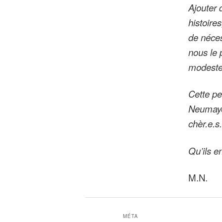
Ajouter 
histoire
de néces
nous le 
modeste 
Cette pe
Neumayer
chèr.e.s.
Qu’ils e
M.N.
MÉTA