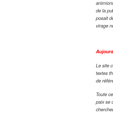
animions
de la pub
posait d
virage 
Aujourd
Le site c
textes t
de référe
Toute ce
paix se 
chercheu