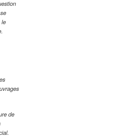
uestion
 se
 le
e.
des
ouvrages
ure de
s
ial.