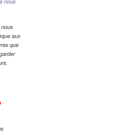
e nous
e nous
hèque aux
ivres que
garder
urs,
a
us