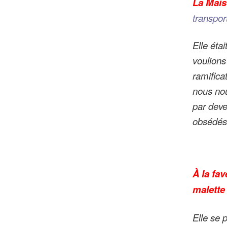
La Mais
transpor
Elle éta
voulions
ramifica
nous nou
par dever
obsédés 
À la fav
malette 
Elle se p