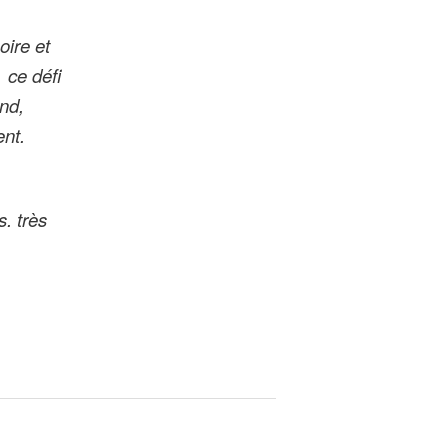
oire et
 ce défi
ond,
nt.
. très