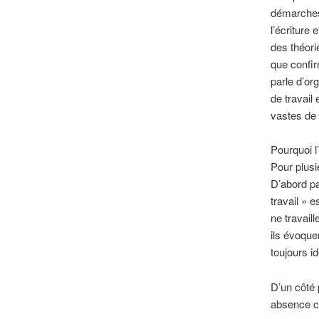
démarches,
l’écriture
des théori
que confir
parle d’or
de travail
vastes de 
Pourquoi l
Pour plusi
D’abord pa
travail » 
ne travail
ils évoque
toujours i
D’un côté 
absence co