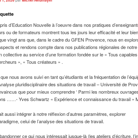
aquette
 pris d’Education Nouvelle à l’oeuvre dans nos pratiques d’enseignan
rs ou de formateurs montrent tous les jours leur efficacité et leur bie
sque vingt ans que, dans le cadre du GFEN Provence, nous en explor
aspects et rendons compte dans nos publications régionales de notre 
on collective au service d’une formation fondée sur le « Tous capables
rcheurs », « Tous créateurs » .
que nous avons suivi en tant qu’étudiants et la fréquentation de l’équ
Analyse pluridisciplinaire des situations de travail – Université de Prov
nvaincus que pour mieux comprendre ‘ Parmi les nombreux ouvrages
itons ……- Yves Schwartz « Expérience et connaissance du travail » 
lait aussi intégrer à notre réflexion d’autres paramètres, explorer
aradigme, celui de l’analyse des situations de travail.
andonner ce qui nous intéressait jusque-là (les ateliers d’écriture, l’i