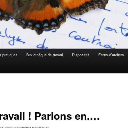
s pratiques
Bibliothèque de travail
Dispositifs
Écrits d’ateliers
ravail ! Parlons en.…
n 1, 2026
par
Michel Neumayer