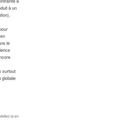
ntrainte à
éduit à un
tion).
pour
’en
ns le
rience
encore
s surtout
n globale
 Mettez-le en