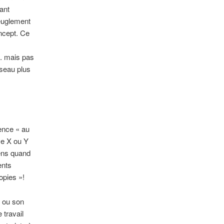
ant
veuglement
ncept. Ce
c. mais pas
éseau plus
rence « au
ve X ou Y
sens quand
ents
opies »!
l ou son
 travail