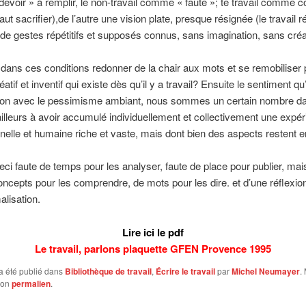
voir » à remplir, le non-travail comme « faute »; te travail comme co
 faut sacrifier),de l’autre une vision plate, presque résignée (le travail r
e gestes répétitifs et supposés connus, sans imagination, sans créa
ns ces conditions redonner de la chair aux mots et se remobiliser 
éatif et inventif qui existe dès qu’il y a travail? Ensuite le sentiment qu
tion avec le pessimisme ambiant, nous sommes un certain nombre da
lleurs à avoir accumulé individuellement et collectivement une expé
nelle et humaine riche et vaste, mais dont bien des aspects restent 
eci faute de temps pour les analyser, faute de place pour publier, mai
oncepts pour les comprendre, de mots pour les dire. et d’une réflexio
alisation.
Lire ici le pdf
Le travail, parlons plaquette GFEN Provence 1995
a été publié dans
Bibliothèque de travail
,
Écrire le travail
par
Michel Neumayer
.
son
permalien
.