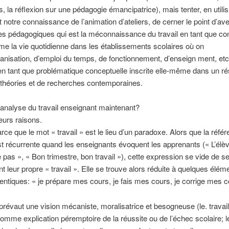
 la réflexion sur une pédagogie émancipatrice), mais tenter, en utilis
 et notre connaissance de l’animation d’ateliers, de cerner le point d’a
es pédagogiques qui est la méconnaissance du travail en tant que co
me la vie quotidienne dans les établissements scolaires où on
ganisation, d’emploi du temps, de fonctionnement, d’enseign ment, et
 en tant que problématique conceptuelle inscrite elle-même dans un r
théories et de recherches contemporaines.
’analyse du travail enseignant maintenant?
eurs raisons.
rce que le mot « travail » est le lieu d’un paradoxe. Alors que la réfé
est récurrente quand les enseignants évoquent les apprenants (« L’élè
le pas », « Bon trimestre, bon travail »), cette expression se vide de 
nt leur propre « travail ». Elle se trouve alors réduite à quelques élém
dentiques: « je prépare mes cours, je fais mes cours, je corrige mes c
prévaut une vision mécaniste, moralisatrice et besogneuse (le. travai
mme explication péremptoire de la réussite ou de l’échec scolaire; le