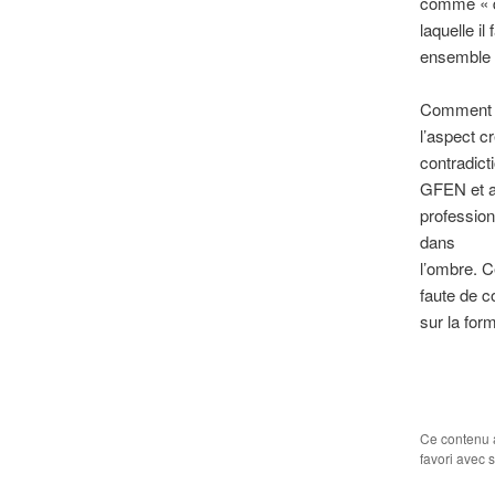
comme « de
laquelle il
ensemble d
Comment da
l’aspect cr
contradic
GFEN et ai
profession
dans
l’ombre. C
faute de c
sur la form
Ce contenu 
favori avec 