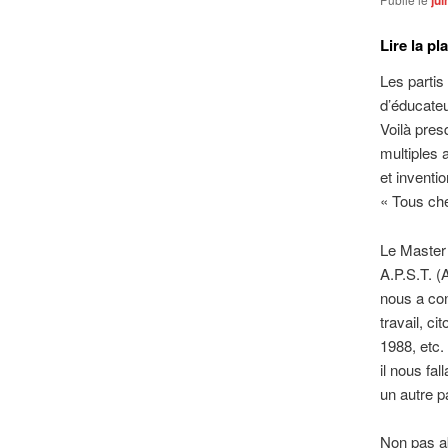
Lire la pl
Les partis
d’éducateu
Voilà pre
multiples 
et inventi
« Tous che
Le Master 
A.P.S.T. (
nous a co
travail, c
1988, etc.
il nous fal
un autre p
Non pas ab