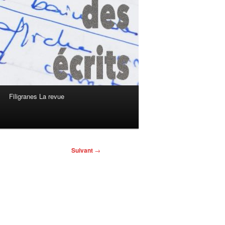
Filigranes La revue
Suivant
→