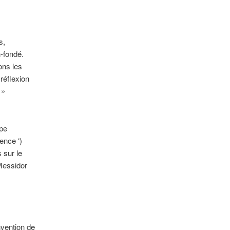
ts,
n-fondé.
ons les
réflexion
 »
ipe
ence ‘)
 sur le
Messidor
nvention de